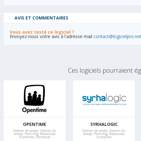
AVIS ET COMMENTAIRES
Vous avez testé ce logiciel ?
Envoyez-nous votre avis à l'adresse mail
contact@logicielpro.ne
Ces logiciels pourraient 
+
+
OPENTIME
SYRHALOGIC
Gestion de projet
,
Gestion du
Gestion de projet
,
Gestion du
temps
,
Planning
,
Ressources
temps
,
Planning
,
Ressources
humaines
,
Pointeuse
humaines